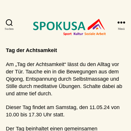
Suchen
Menü
Qigong
SPOKUSA
e.V.
Tag der Achtsamkeit
|
Bad
Oldesloe
Am „Tag der Achtsamkeit“ lässt du den Alltag vor
-
der Tür. Tauche ein in die Bewegungen aus dem
Sport
Qigong, Entspannung durch Selbstmassage und
-
Stille durch meditative Übungen. Schalte dabei ab
Kultur
und atme tief durch.
-
Soziale
Dieser Tag findet am Samstag, den 11.05.24 von
Arbeit
10.00 bis 17.30 Uhr statt.
Der Tag beinhaltet einen gemeinsamen